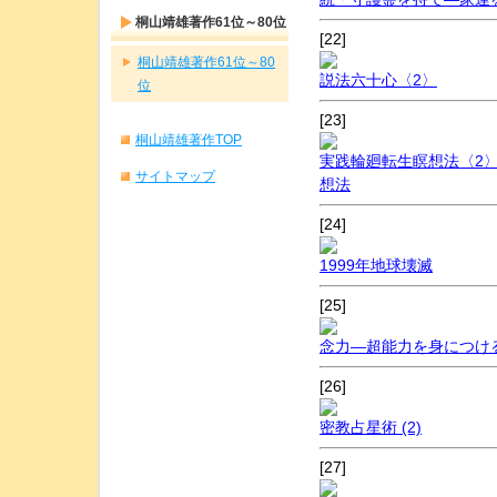
桐山靖雄著作61位～80位
[22]
桐山靖雄著作61位～80
説法六十心〈2〉
位
[23]
桐山靖雄著作TOP
実践輪廻転生瞑想法〈2
サイトマップ
想法
[24]
1999年地球壊滅
[25]
念力―超能力を身につける九つ
[26]
密教占星術 (2)
[27]