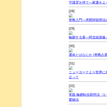
守護霊を持て―家運をよ
[28]
密教入門―求聞持聡明法の秘
[29]
輪廻する葦―阿含経講義 (1
[30]
運命とはなにか (密教占星
[31]
ニューヨークより世界に
立って
[32]
実践 輪廻転生瞑想法〈
愛秘法