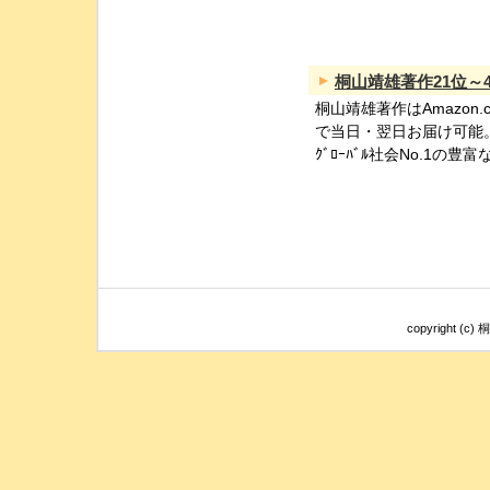
桐山靖雄著作21位～4
桐山靖雄著作はAmazon.
で当日・翌日お届け可能
ｸﾞﾛｰﾊﾞﾙ社会No.1の豊富
copyright (c)