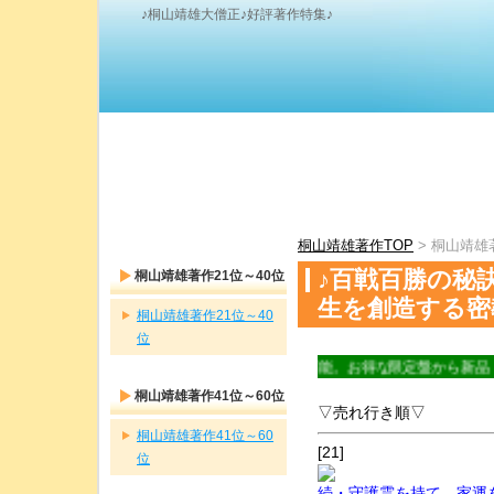
♪桐山靖雄大僧正♪好評著作特集♪
桐山靖雄著作TOP
> 桐山靖雄
♪百戦百勝の秘
桐山靖雄著作21位～40位
生を創造する密
桐山靖雄著作21位～40
位
料常時無料/一部除く お急ぎ便で当日・翌日お届け可能。お得な限定盤から新品・中古品
桐山靖雄著作41位～60位
▽売れ行き順▽
桐山靖雄著作41位～60
[21]
位
続・守護霊を持て―家運