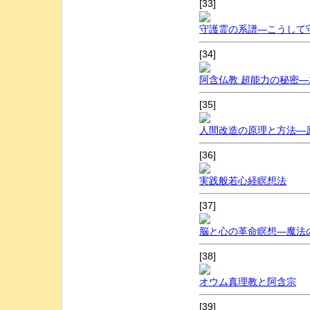
[33]
守護霊の系譜―こうして
[34]
阿含仏教 超能力の秘密―
[35]
人間改造の原理と方法―
[36]
実践般若心経瞑想法
[37]
脳と心の革命瞑想―魔法
[38]
オウム真理教と阿含宗
[39]